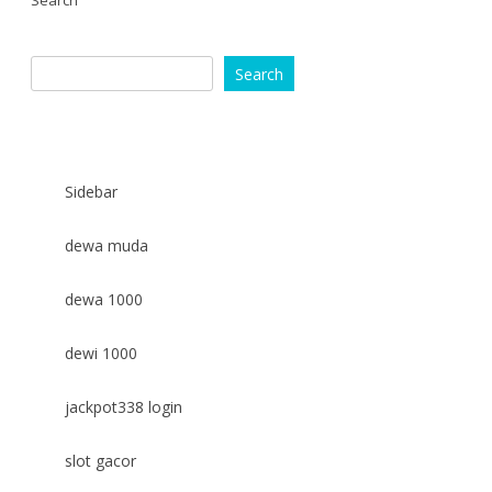
Search
Search
Sidebar
dewa muda
dewa 1000
dewi 1000
jackpot338 login
slot gacor