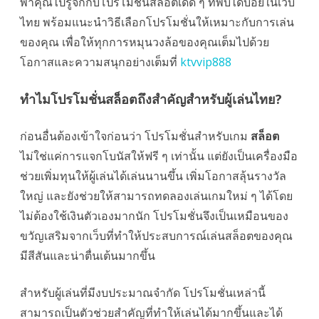
พาคุณไปรู้จักกับโปรโมชั่นสล็อตเด็ด ๆ ที่พบได้บ่อยในเว็บ
จาก
ไทย พร้อมแนะนำวิธีเลือกโปรโมชั่นให้เหมาะกับการเล่น
เว็บ
ของคุณ เพื่อให้ทุกการหมุนวงล้อของคุณเต็มไปด้วย
โอกาสและความสนุกอย่างเต็มที่
ktvvip888
“สล็อต”
ไทย
ทำไมโปรโมชั่นสล็อตถึงสำคัญสำหรับผู้เล่นไทย?
ก่อนอื่นต้องเข้าใจก่อนว่า โปรโมชั่นสำหรับเกม
สล็อต
ไม่ใช่แค่การแจกโบนัสให้ฟรี ๆ เท่านั้น แต่ยังเป็นเครื่องมือ
ช่วยเพิ่มทุนให้ผู้เล่นได้เล่นนานขึ้น เพิ่มโอกาสลุ้นรางวัล
ใหญ่ และยังช่วยให้สามารถทดลองเล่นเกมใหม่ ๆ ได้โดย
ไม่ต้องใช้เงินตัวเองมากนัก โปรโมชั่นจึงเป็นเหมือนของ
ขวัญเสริมจากเว็บที่ทำให้ประสบการณ์เล่นสล็อตของคุณ
มีสีสันและน่าตื่นเต้นมากขึ้น
สำหรับผู้เล่นที่มีงบประมาณจำกัด โปรโมชั่นเหล่านี้
สามารถเป็นตัวช่วยสำคัญที่ทำให้เล่นได้มากขึ้นและได้