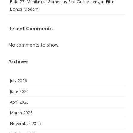
Buka77: Menikmati Gameplay Slot Online dengan Fitur
Bonus Modern
Recent Comments
No comments to show.
Archives
July 2026
June 2026
April 2026
March 2026
November 2025