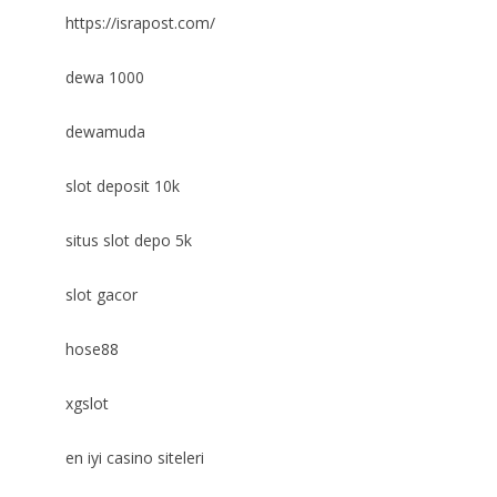
https://israpost.com/
dewa 1000
dewamuda
slot deposit 10k
situs slot depo 5k
slot gacor
hose88
xgslot
en iyi casino siteleri