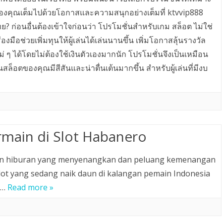
ของคุณเต็มไปด้วยโอกาสและความสนุกอย่างเต็มที่ ktvvip888
? ก่อนอื่นต้องเข้าใจก่อนว่า โปรโมชั่นสำหรับเกม สล็อต ไม่ใช่
่องมือช่วยเพิ่มทุนให้ผู้เล่นได้เล่นนานขึ้น เพิ่มโอกาสลุ้นรางวัล
ๆ ได้โดยไม่ต้องใช้เงินตัวเองมากนัก โปรโมชั่นจึงเป็นเหมือน
็อตของคุณมีสีสันและน่าตื่นเต้นมากขึ้น สำหรับผู้เล่นที่มีงบ
main di Slot Habanero
an hiburan yang menyenangkan dan peluang kemenangan
lot yang sedang naik daun di kalangan pemain Indonesia
a…
Read more »