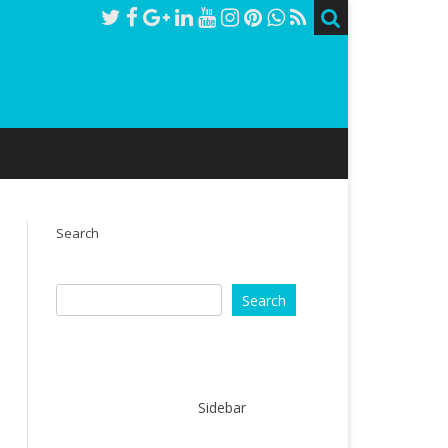
Search
Search
Sidebar