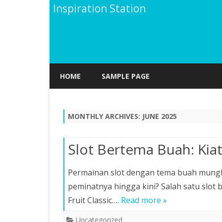
Inspiration Station
HOME
SAMPLE PAGE
MONTHLY ARCHIVES:
JUNE 2025
Slot Bertema Buah: Kiat
Permainan slot dengan tema buah mungki
peminatnya hingga kini? Salah satu slot
Fruit Classic….
Read more »
Uncategorized