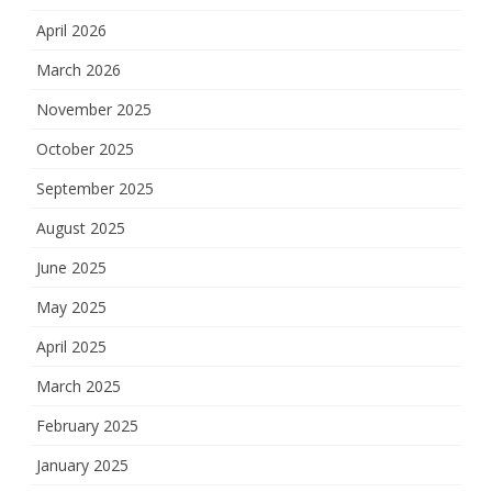
April 2026
March 2026
November 2025
October 2025
September 2025
August 2025
June 2025
May 2025
April 2025
March 2025
February 2025
January 2025