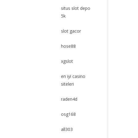
situs slot depo
5k
slot gacor
hose88
xgslot
en iyi casino
siteleri
raden4d
osg168
all303