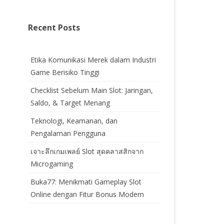
Recent Posts
Etika Komunikasi Merek dalam Industri
Game Berisiko Tinggi
Checklist Sebelum Main Slot: Jaringan,
Saldo, & Target Menang
Teknologi, Keamanan, dan
Pengalaman Pengguna
เจาะลึกเกมเพลย์ Slot สุดคลาสสิกจาก
Microgaming
Buka77: Menikmati Gameplay Slot
Online dengan Fitur Bonus Modern