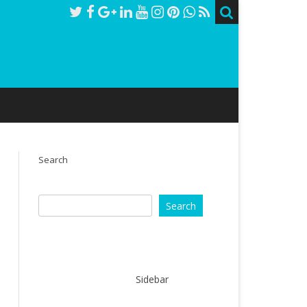
Search
Search
Sidebar