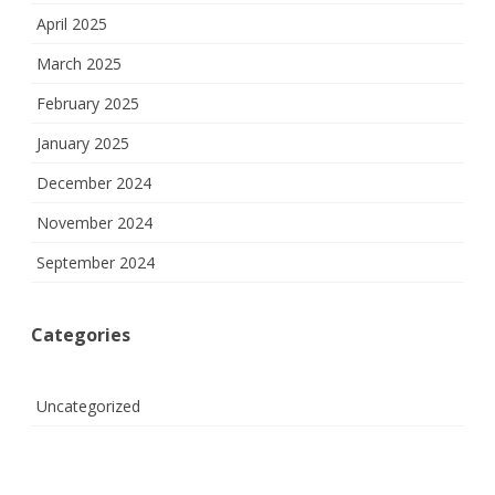
April 2025
March 2025
February 2025
January 2025
December 2024
November 2024
September 2024
Categories
Uncategorized