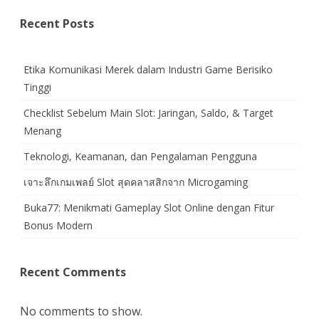
Recent Posts
Etika Komunikasi Merek dalam Industri Game Berisiko
Tinggi
Checklist Sebelum Main Slot: Jaringan, Saldo, & Target
Menang
Teknologi, Keamanan, dan Pengalaman Pengguna
เจาะลึกเกมเพลย์ Slot สุดคลาสสิกจาก Microgaming
Buka77: Menikmati Gameplay Slot Online dengan Fitur
Bonus Modern
Recent Comments
No comments to show.