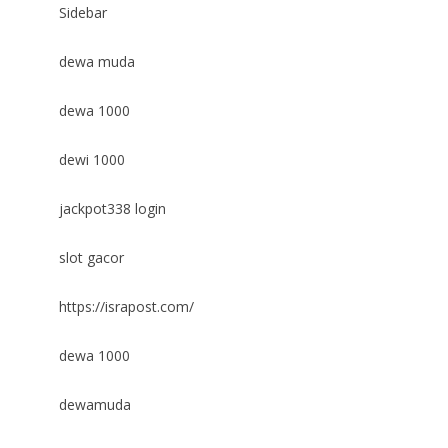
Sidebar
dewa muda
dewa 1000
dewi 1000
jackpot338 login
slot gacor
https://israpost.com/
dewa 1000
dewamuda