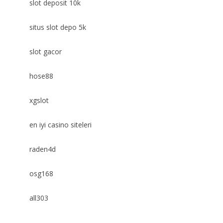
slot deposit 10k
situs slot depo 5k
slot gacor
hose88
xgslot
en iyi casino siteleri
raden4d
osg168
all303