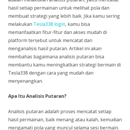
Meningkatkan
hasil setiap permainan untuk melihat pola dan
Strategi
membuat strategi yang lebih baik. Jika kamu sering
di
melakukan
Tesla338 login
, kamu bisa
memanfaatkan fitur-fitur dan akses mudah di
Tesla338
platform tersebut untuk mencatat dan
login
menganalisis hasil putaran. Artikel ini akan
membahas bagaimana analisis putaran bisa
membantu kamu meningkatkan strategi bermain di
Tesla338 dengan cara yang mudah dan
menyenangkan.
Apa Itu Analisis Putaran?
Analisis putaran adalah proses mencatat setiap
hasil permainan, baik menang atau kalah, kemudian
mengamati pola yang muncul selama sesi bermain.