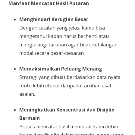
Manfaat Mencatat Hasil Putaran
Menghindari Kerugian Besar
Dengan catatan yang jelas, kamu bisa
mengetahui kapan harus berhenti atau
mengurangi taruhan agar tidak kehilangan
modal secara besar-besaran.
Memaksimalkan Peluang Menang
Strategi yang dibuat berdasarkan data nyata
tentu lebih efektif daripada taruhan asal-
asalan.
Meningkatkan Konsentrasi dan Disiplin
Bermain
Proses mencatat hasil membuat kamu lebih