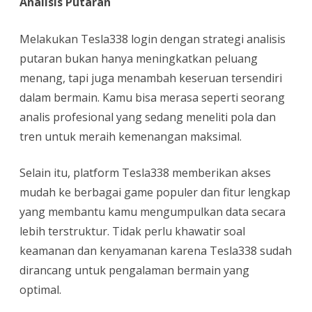
Analisis Putaran
Melakukan Tesla338 login dengan strategi analisis
putaran bukan hanya meningkatkan peluang
menang, tapi juga menambah keseruan tersendiri
dalam bermain. Kamu bisa merasa seperti seorang
analis profesional yang sedang meneliti pola dan
tren untuk meraih kemenangan maksimal.
Selain itu, platform Tesla338 memberikan akses
mudah ke berbagai game populer dan fitur lengkap
yang membantu kamu mengumpulkan data secara
lebih terstruktur. Tidak perlu khawatir soal
keamanan dan kenyamanan karena Tesla338 sudah
dirancang untuk pengalaman bermain yang
optimal.