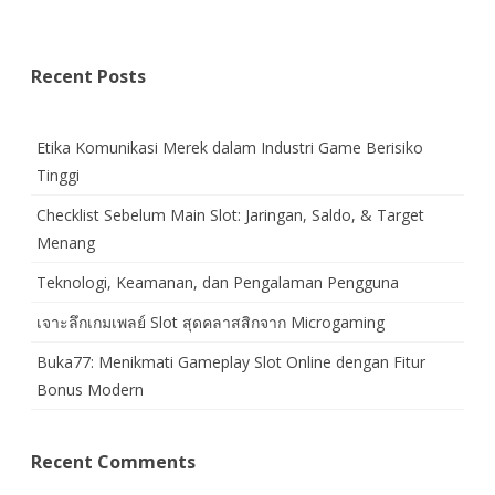
Recent Posts
Etika Komunikasi Merek dalam Industri Game Berisiko
Tinggi
Checklist Sebelum Main Slot: Jaringan, Saldo, & Target
Menang
Teknologi, Keamanan, dan Pengalaman Pengguna
เจาะลึกเกมเพลย์ Slot สุดคลาสสิกจาก Microgaming
Buka77: Menikmati Gameplay Slot Online dengan Fitur
Bonus Modern
Recent Comments