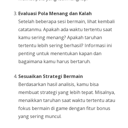
Evaluasi Pola Menang dan Kalah
Setelah beberapa sesi bermain, lihat kembali
catatanmu. Apakah ada waktu tertentu saat
kamu sering menang? Apakah taruhan
tertentu lebih sering berhasil? Informasi ini
penting untuk menentukan kapan dan
bagaimana kamu harus bertaruh.
Sesuaikan Strategi Bermain
Berdasarkan hasil analisis, kamu bisa
membuat strategi yang lebih tepat. Misalnya,
menaikkan taruhan saat waktu tertentu atau
fokus bermain di game dengan fitur bonus
yang sering muncul.