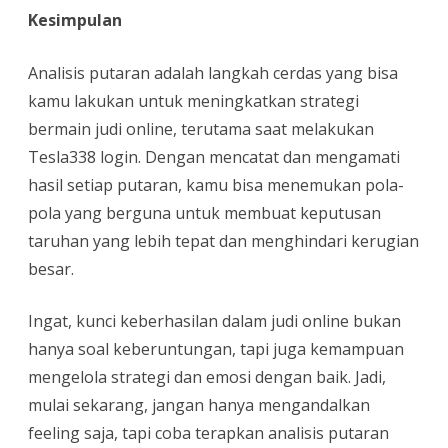
Kesimpulan
Analisis putaran adalah langkah cerdas yang bisa
kamu lakukan untuk meningkatkan strategi
bermain judi online, terutama saat melakukan
Tesla338 login. Dengan mencatat dan mengamati
hasil setiap putaran, kamu bisa menemukan pola-
pola yang berguna untuk membuat keputusan
taruhan yang lebih tepat dan menghindari kerugian
besar.
Ingat, kunci keberhasilan dalam judi online bukan
hanya soal keberuntungan, tapi juga kemampuan
mengelola strategi dan emosi dengan baik. Jadi,
mulai sekarang, jangan hanya mengandalkan
feeling saja, tapi coba terapkan analisis putaran