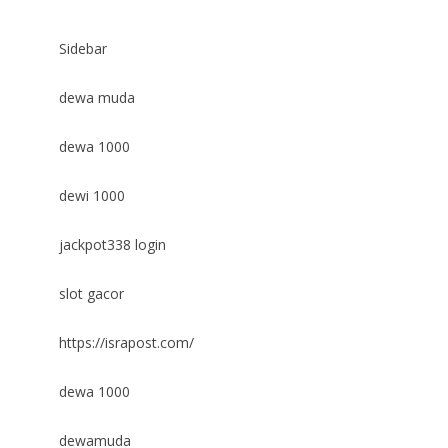
Sidebar
dewa muda
dewa 1000
dewi 1000
jackpot338 login
slot gacor
https://israpost.com/
dewa 1000
dewamuda