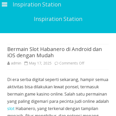
Inspiration Station
Inspiration Station
Skip
to
content
Bermain Slot Habanero di Android dan
iOS dengan Mudah
on
admin
May 17, 2025
Comments Off
Bermain
Di era serba digital seperti sekarang, hampir semua
Slot
aktivitas bisa dilakukan lewat ponsel, termasuk
Habanero
bermain game kasino online. Salah satu permainan
di
yang paling digemari para pecinta judi online adalah
slot
Habanero, yang terkenal dengan tampilan
Android
menarik, fitur menghibur, dan potensi menang