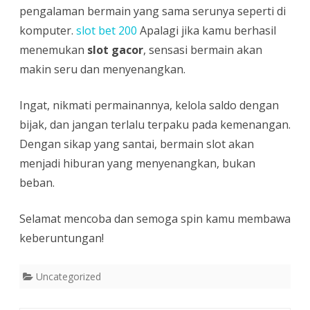
pengalaman bermain yang sama serunya seperti di
komputer.
slot bet 200
Apalagi jika kamu berhasil
menemukan
slot gacor
, sensasi bermain akan
makin seru dan menyenangkan.
Ingat, nikmati permainannya, kelola saldo dengan
bijak, dan jangan terlalu terpaku pada kemenangan.
Dengan sikap yang santai, bermain slot akan
menjadi hiburan yang menyenangkan, bukan
beban.
Selamat mencoba dan semoga spin kamu membawa
keberuntungan!
Uncategorized