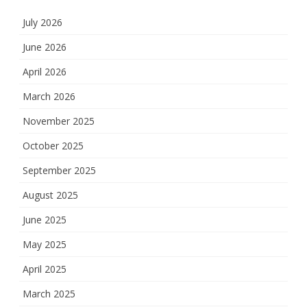
July 2026
June 2026
April 2026
March 2026
November 2025
October 2025
September 2025
August 2025
June 2025
May 2025
April 2025
March 2025