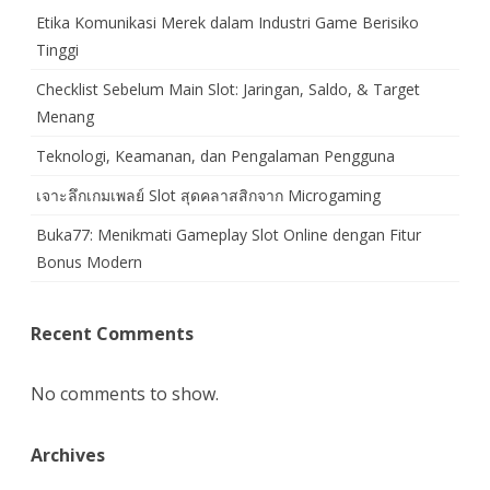
Etika Komunikasi Merek dalam Industri Game Berisiko
Tinggi
Checklist Sebelum Main Slot: Jaringan, Saldo, & Target
Menang
Teknologi, Keamanan, dan Pengalaman Pengguna
เจาะลึกเกมเพลย์ Slot สุดคลาสสิกจาก Microgaming
Buka77: Menikmati Gameplay Slot Online dengan Fitur
Bonus Modern
Recent Comments
No comments to show.
Archives