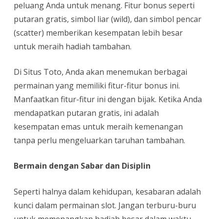
peluang Anda untuk menang. Fitur bonus seperti
putaran gratis, simbol liar (wild), dan simbol pencar
(scatter) memberikan kesempatan lebih besar
untuk meraih hadiah tambahan.
Di Situs Toto, Anda akan menemukan berbagai
permainan yang memiliki fitur-fitur bonus ini.
Manfaatkan fitur-fitur ini dengan bijak. Ketika Anda
mendapatkan putaran gratis, ini adalah
kesempatan emas untuk meraih kemenangan
tanpa perlu mengeluarkan taruhan tambahan.
Bermain dengan Sabar dan Disiplin
Seperti halnya dalam kehidupan, kesabaran adalah
kunci dalam permainan slot. Jangan terburu-buru