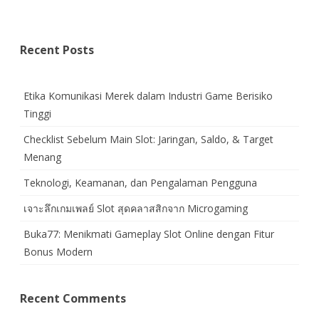
Recent Posts
Etika Komunikasi Merek dalam Industri Game Berisiko
Tinggi
Checklist Sebelum Main Slot: Jaringan, Saldo, & Target
Menang
Teknologi, Keamanan, dan Pengalaman Pengguna
เจาะลึกเกมเพลย์ Slot สุดคลาสสิกจาก Microgaming
Buka77: Menikmati Gameplay Slot Online dengan Fitur
Bonus Modern
Recent Comments