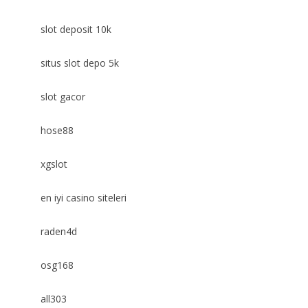
slot deposit 10k
situs slot depo 5k
slot gacor
hose88
xgslot
en iyi casino siteleri
raden4d
osg168
all303