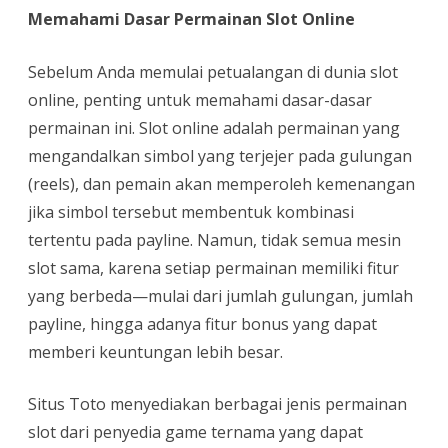
Memahami Dasar Permainan Slot Online
Sebelum Anda memulai petualangan di dunia slot
online, penting untuk memahami dasar-dasar
permainan ini. Slot online adalah permainan yang
mengandalkan simbol yang terjejer pada gulungan
(reels), dan pemain akan memperoleh kemenangan
jika simbol tersebut membentuk kombinasi
tertentu pada payline. Namun, tidak semua mesin
slot sama, karena setiap permainan memiliki fitur
yang berbeda—mulai dari jumlah gulungan, jumlah
payline, hingga adanya fitur bonus yang dapat
memberi keuntungan lebih besar.
Situs Toto menyediakan berbagai jenis permainan
slot dari penyedia game ternama yang dapat