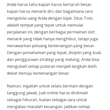
Anda harus tahu kapan harus bertaruh besar,
kapan harus menarik diri, dan bagaimana cara
mengelola uang Anda dengan bijak. Situs Toto
adalah tempat yang tepat untuk memulai
perjalanan ini, dengan berbagai permainan slot
menarik yang tidak hanya menghibur, tetapi juga
menawarkan peluang kemenangan yang besar.
Dengan pemahaman yang tepat, disiplin yang kuat,
dan penggunaan strategi yang matang, Anda bisa
mengubah setiap putaran menjadi langkah lebih
dekat menuju kemenangan besar.
Namun, ingatlah untuk selalu bermain dengan
tanggung jawab. Judi online harus dinikmati
sebagai hiburan, bukan sebagai cara untuk
mengatasi masalah keuangan. Jadikan setiap