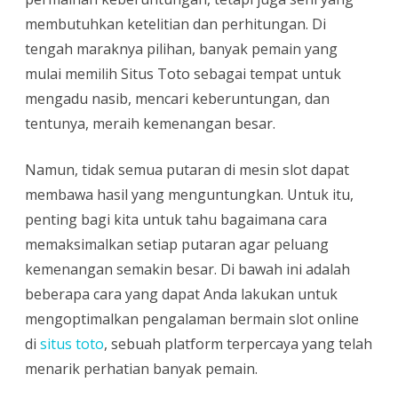
Online
membutuhkan ketelitian dan perhitungan. Di
di
tengah maraknya pilihan, banyak pemain yang
Situs
mulai memilih Situs Toto sebagai tempat untuk
mengadu nasib, mencari keberuntungan, dan
Toto
tentunya, meraih kemenangan besar.
Namun, tidak semua putaran di mesin slot dapat
membawa hasil yang menguntungkan. Untuk itu,
penting bagi kita untuk tahu bagaimana cara
memaksimalkan setiap putaran agar peluang
kemenangan semakin besar. Di bawah ini adalah
beberapa cara yang dapat Anda lakukan untuk
mengoptimalkan pengalaman bermain slot online
di
situs toto
, sebuah platform terpercaya yang telah
menarik perhatian banyak pemain.