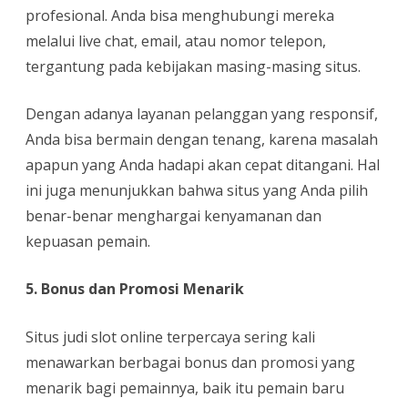
profesional. Anda bisa menghubungi mereka
melalui live chat, email, atau nomor telepon,
tergantung pada kebijakan masing-masing situs.
Dengan adanya layanan pelanggan yang responsif,
Anda bisa bermain dengan tenang, karena masalah
apapun yang Anda hadapi akan cepat ditangani. Hal
ini juga menunjukkan bahwa situs yang Anda pilih
benar-benar menghargai kenyamanan dan
kepuasan pemain.
5. Bonus dan Promosi Menarik
Situs judi slot online terpercaya sering kali
menawarkan berbagai bonus dan promosi yang
menarik bagi pemainnya, baik itu pemain baru