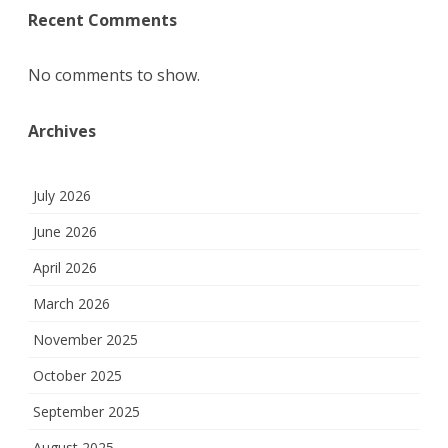
Recent Comments
No comments to show.
Archives
July 2026
June 2026
April 2026
March 2026
November 2025
October 2025
September 2025
August 2025