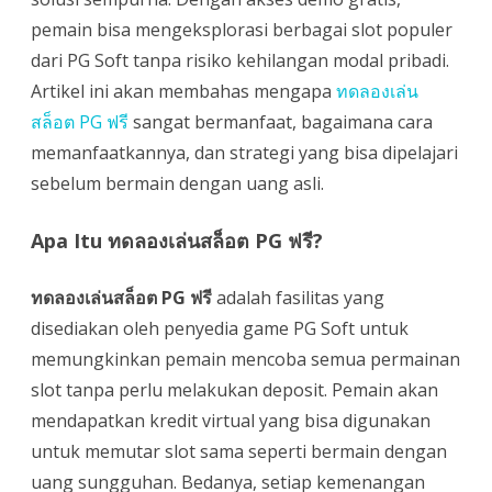
Demo
pemain bisa mengeksplorasi berbagai slot populer
Gratis
dari PG Soft tanpa risiko kehilangan modal pribadi.
Sekarang
Artikel ini akan membahas mengapa
ทดลองเล่น
สล็อต PG ฟรี
sangat bermanfaat, bagaimana cara
Juga!
memanfaatkannya, dan strategi yang bisa dipelajari
sebelum bermain dengan uang asli.
Apa Itu ทดลองเล่นสล็อต PG ฟรี?
ทดลองเล่นสล็อต PG ฟรี
adalah fasilitas yang
disediakan oleh penyedia game PG Soft untuk
memungkinkan pemain mencoba semua permainan
slot tanpa perlu melakukan deposit. Pemain akan
mendapatkan kredit virtual yang bisa digunakan
untuk memutar slot sama seperti bermain dengan
uang sungguhan. Bedanya, setiap kemenangan