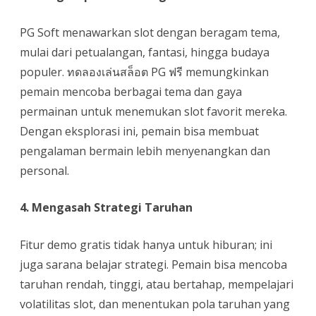
PG Soft menawarkan slot dengan beragam tema,
mulai dari petualangan, fantasi, hingga budaya
populer. ทดลองเล่นสล็อต PG ฟรี memungkinkan
pemain mencoba berbagai tema dan gaya
permainan untuk menemukan slot favorit mereka.
Dengan eksplorasi ini, pemain bisa membuat
pengalaman bermain lebih menyenangkan dan
personal.
4. Mengasah Strategi Taruhan
Fitur demo gratis tidak hanya untuk hiburan; ini
juga sarana belajar strategi. Pemain bisa mencoba
taruhan rendah, tinggi, atau bertahap, mempelajari
volatilitas slot, dan menentukan pola taruhan yang