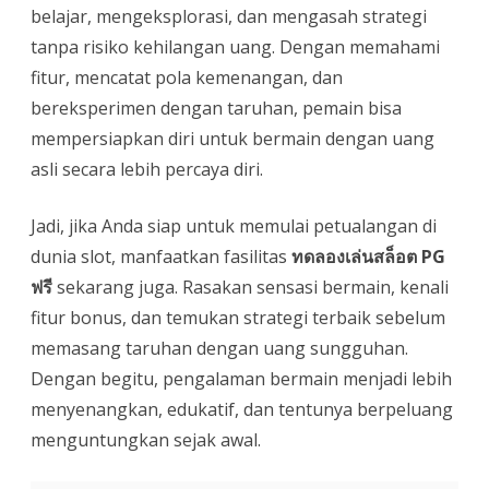
belajar, mengeksplorasi, dan mengasah strategi
tanpa risiko kehilangan uang. Dengan memahami
fitur, mencatat pola kemenangan, dan
bereksperimen dengan taruhan, pemain bisa
mempersiapkan diri untuk bermain dengan uang
asli secara lebih percaya diri.
Jadi, jika Anda siap untuk memulai petualangan di
dunia slot, manfaatkan fasilitas
ทดลองเล่นสล็อต PG
ฟรี
sekarang juga. Rasakan sensasi bermain, kenali
fitur bonus, dan temukan strategi terbaik sebelum
memasang taruhan dengan uang sungguhan.
Dengan begitu, pengalaman bermain menjadi lebih
menyenangkan, edukatif, dan tentunya berpeluang
menguntungkan sejak awal.