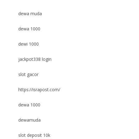
dewa muda
dewa 1000
dewi 1000
jackpot338 login
slot gacor
https://israpost.com/
dewa 1000
dewamuda
slot deposit 10k