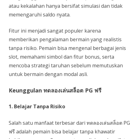
atau kekalahan hanya bersifat simulasi dan tidak
memengaruhi saldo nyata.
Fitur ini menjadi sangat populer karena
memberikan pengalaman bermain yang realistis
tanpa risiko. Pemain bisa mengenal berbagai jenis
slot, memahami simbol dan fitur bonus, serta
mencoba strategi taruhan sebelum memutuskan
untuk bermain dengan modal asli.
Keunggulan ทดลองเล่นสล็อต PG ฟรี
1. Belajar Tanpa Risiko
Salah satu manfaat terbesar dari ทดลองเล่นสล็อต PG
ฟรี adalah pemain bisa belajar tanpa khawatir