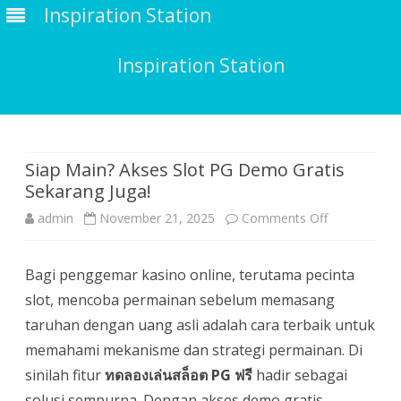
Inspiration Station
Inspiration Station
Skip
to
content
Siap Main? Akses Slot PG Demo Gratis
Sekarang Juga!
on
admin
November 21, 2025
Comments Off
Siap
Bagi penggemar kasino online, terutama pecinta
Main?
slot, mencoba permainan sebelum memasang
Akses
taruhan dengan uang asli adalah cara terbaik untuk
Slot
memahami mekanisme dan strategi permainan. Di
sinilah fitur
ทดลองเล่นสล็อต PG ฟรี
hadir sebagai
PG
solusi sempurna. Dengan akses demo gratis,