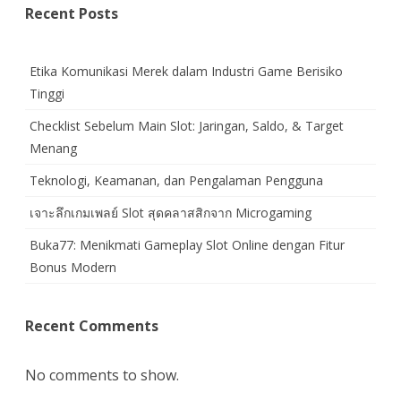
Recent Posts
Etika Komunikasi Merek dalam Industri Game Berisiko
Tinggi
Checklist Sebelum Main Slot: Jaringan, Saldo, & Target
Menang
Teknologi, Keamanan, dan Pengalaman Pengguna
เจาะลึกเกมเพลย์ Slot สุดคลาสสิกจาก Microgaming
Buka77: Menikmati Gameplay Slot Online dengan Fitur
Bonus Modern
Recent Comments
No comments to show.