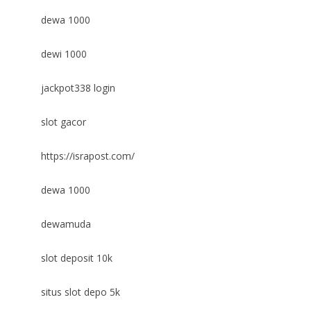
dewa 1000
dewi 1000
jackpot338 login
slot gacor
https://israpost.com/
dewa 1000
dewamuda
slot deposit 10k
situs slot depo 5k