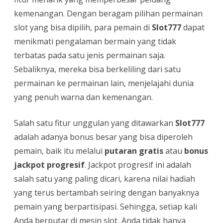
kemenangan. Dengan beragam pilihan permainan
slot yang bisa dipilih, para pemain di
Slot777
dapat
menikmati pengalaman bermain yang tidak
terbatas pada satu jenis permainan saja.
Sebaliknya, mereka bisa berkeliling dari satu
permainan ke permainan lain, menjelajahi dunia
yang penuh warna dan kemenangan.
Salah satu fitur unggulan yang ditawarkan
Slot777
adalah adanya bonus besar yang bisa diperoleh
pemain, baik itu melalui
putaran gratis
atau
bonus
jackpot progresif
. Jackpot progresif ini adalah
salah satu yang paling dicari, karena nilai hadiah
yang terus bertambah seiring dengan banyaknya
pemain yang berpartisipasi. Sehingga, setiap kali
Anda berputar di mesin slot, Anda tidak hanya