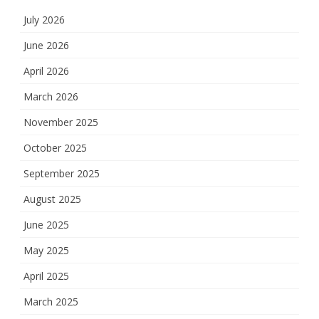
July 2026
June 2026
April 2026
March 2026
November 2025
October 2025
September 2025
August 2025
June 2025
May 2025
April 2025
March 2025