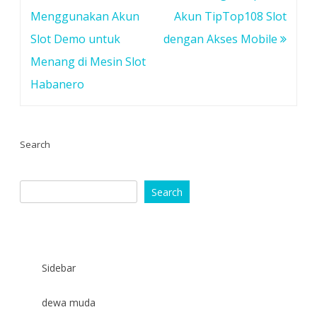
navigation
Menggunakan Akun
Akun TipTop108 Slot
Slot Demo untuk
dengan Akses Mobile
Menang di Mesin Slot
Habanero
Search
Search
Sidebar
dewa muda