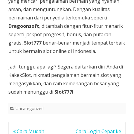
yang mencari pengalaman bermain yang nyaman,
aman, dan menguntungkan. Dengan kualitas
permainan dari penyedia terkemuka seperti
Dragoonsoft
, ditambah dengan fitur-fitur menarik
seperti jackpot progresif, bonus, dan putaran
gratis,
Slot777
benar-benar menjadi tempat terbaik
untuk bermain slot online di Indonesia.
Jadi, tunggu apa lagi? Segera daftarkan diri Anda di
KakekSlot, nikmati pengalaman bermain slot yang
mengasyikkan, dan raih kemenangan besar yang
sudah menunggu di
Slot777
!
Uncategorized
Post
Cara Mudah
Cara Login Cepat ke